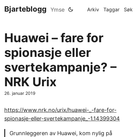
Bjarteblogg
Ymse
Arkiv
Taggar
Søk
Huawei – fare for
spionasje eller
svertekampanje? –
NRK Urix
26. januar 2019
https://www.nrk.no/urix/huawei-_-fare-for-
spionasje-eller-svertekampanje_-1.14399304
Grunnleggeren av Huawei, kom nylig på